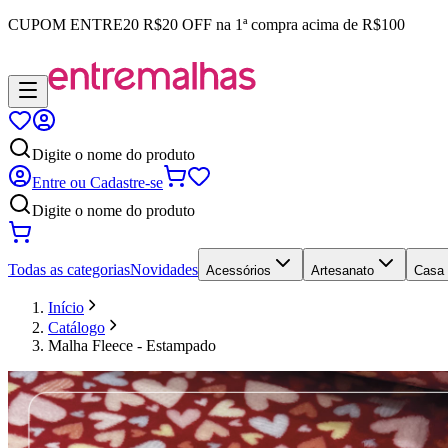
CUPOM
ENTRE20
R$20 OFF na 1ª compra acima de R$100
Digite o nome do produto
Entre ou Cadastre-se
Digite o nome do produto
Todas as categorias
Novidades
Acessórios
Artesanato
Casa
Início
Catálogo
Malha Fleece - Estampado