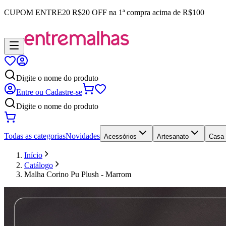
CUPOM
ENTRE20
R$20 OFF na 1ª compra acima de R$100
Digite o nome do produto
Entre ou Cadastre-se
Digite o nome do produto
Todas as categorias
Novidades
Acessórios
Artesanato
Casa
Início
Catálogo
Malha Corino Pu Plush - Marrom