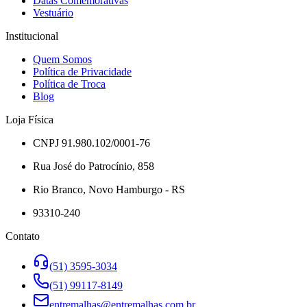
Datas Comemorativas
Vestuário
Institucional
Quem Somos
Política de Privacidade
Política de Troca
Blog
Loja Física
CNPJ 91.980.102/0001-76
Rua José do Patrocínio, 858
Rio Branco, Novo Hamburgo - RS
93310-240
Contato
(51) 3595-3034
(51) 99117-8149
entremalhas@entremalhas.com.br